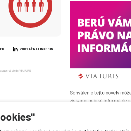
TER
ZDIEĽAŤ NA LINKED IN
 zastrešuje ju VIA IURIS
Schválenie tejto novely môže
získame nejaké informácie od 
Preto navrhujeme zmeny, p
cookies"
“limitované informácie” v r