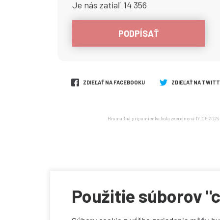
Je nás zatiaľ 14 356
PODPÍSAŤ
ZDIEĽAŤ NA FACEBOOKU
ZDIEĽAŤ NA TWIT
Hromadná pripomienka bola zverejnená 17.06.2024 a
Použitie súborov "