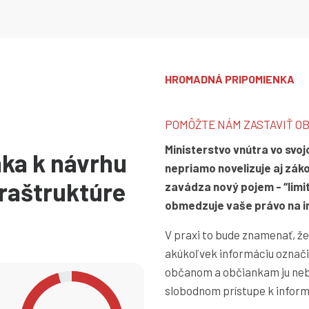
HROMADNÁ PRIPOMIENKA
POMÔŽTE NÁM ZASTAVIŤ O
Ministerstvo vnútra vo svoj
ka k návrhu
nepriamo novelizuje aj zák
fraštruktúre
zavádza nový pojem - “limi
obmedzuje vaše právo na i
V praxi to bude znamenať, ž
akúkoľvek informáciu označiť
občanom a občiankam ju nebu
slobodnom prístupe k infor