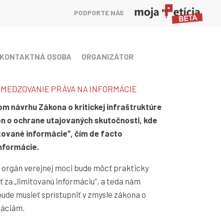
PODPORTE NÁS
KONTAKTNÁ OSOBA
ORGANIZÁTOR
BMEDZOVANIE PRÁVA NA INFORMÁCIE
om návrhu Zákona o kritickej infraštruktúre
on o ochrane utajovaných skutočnosti, kde
tované informácie”, čím de facto
nformácie.
e orgán verejnej moci bude môcť prakticky
 za „limitovanú informáciu“, a teda nám
de musieť sprístupniť v zmysle zákona o
máciám.