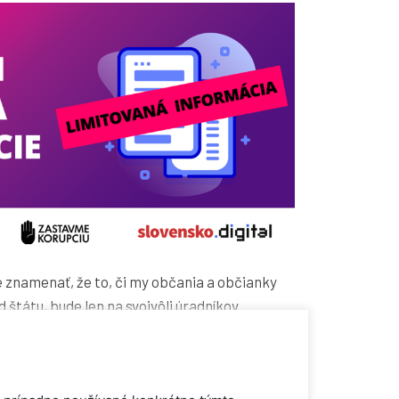
 znamenať, že to, či my občania a občianky
štátu, bude len na svojvôli úradníkov.
omocou ktorých bude možné udržať
ozumných medziach.