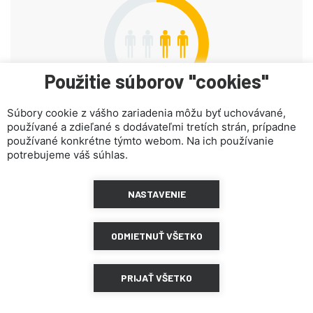
Použitie súborov "cookies"
Súbory cookie z vášho zariadenia môžu byť uchovávané,
používané a zdieľané s dodávateľmi tretích strán, prípadne
používané konkrétne týmto webom. Na ich používanie
ZDIEĽAŤ NA FACEBOOKU
ZDIEĽAŤ NA TWITTER
potrebujeme váš súhlas.
ZDIEĽAŤ NA LINKED IN
NASTAVENIE
Verejná výzva bola zverejnená 03.12.2021 a zastrešuje ju Péter Szőllősy
ODMIETNUŤ VŠETKO
PRIJAŤ VŠETKO
VEREJNÁ VÝZVA
KONTAKTNÁ OSOBA