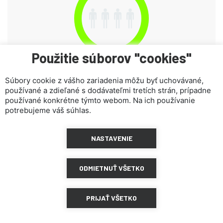
Použitie súborov "cookies"
Pozri zoznam signatárov
Súbory cookie z vášho zariadenia môžu byť uchovávané,
používané a zdieľané s dodávateľmi tretích strán, prípadne
používané konkrétne týmto webom. Na ich používanie
potrebujeme váš súhlas.
ZDIEĽAŤ NA FACEBOOKU
ZDIEĽAŤ NA TWITTER
ZDIEĽAŤ NA LINKED IN
NASTAVENIE
ODMIETNUŤ VŠETKO
Petícia bola zverejnená 10.06.2026 a zastrešuje ju Vladimír Ledecký
PRIJAŤ VŠETKO