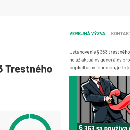
VEREJNÁ VÝZVA
KONTAK
Ustanovenie § 363 trestného p
ho až aktuálny generálny prok
3 Trestného
popkultúrny fenomén, je to j