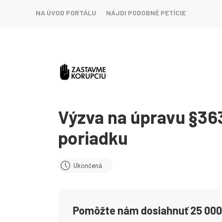
NA ÚVOD PORTÁLU
NÁJDI PODOBNÉ PETÍCIE
Výzva na úpravu §36
poriadku
Ukončená
Pomôžte nám dosiahnuť 25 000