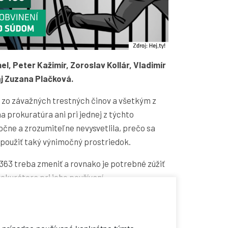
l, Peter Kažimír, Zoroslav Kollár, Vladimír
aj Zuzana Plačková.
ní zo závažných trestných činov a všetkým z
a prokuratúra ani pri jednej z týchto
čne a zrozumiteľne nevysvetlila, prečo sa
 použiť taký výnimočný prostriedok.
363 treba zmeniť a rovnako je potrebné zúžiť
kurátora pri jeho používaní.
od verejnú výzvu bude možné § 363 zmeniť
 ľuďom ako ochrana pred spravodlivým