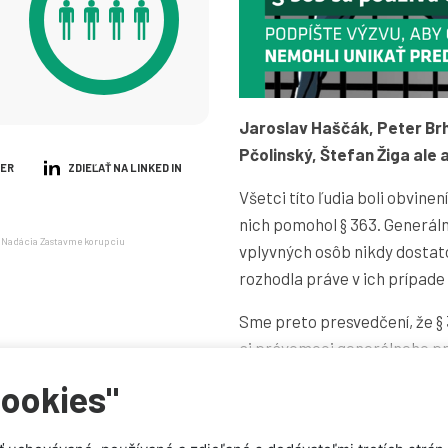
Jaroslav Haščák, Peter Brhe
Pčolinský, Štefan Žiga ale 
TER
ZDIEĽAŤ NA LINKED IN
Všetci títo ľudia boli obvine
nich pomohol § 363. Generáln
ju Nadácia Zastavme korupciu
vplyvných osôb nikdy dostato
rozhodla práve v ich prípade
Sme preto presvedčení, že § 
aj právomoci generálneho pro
cookies"
Len vďaka vášmu podpisu p
tak, aby neslúžil vplyvným
súdom.