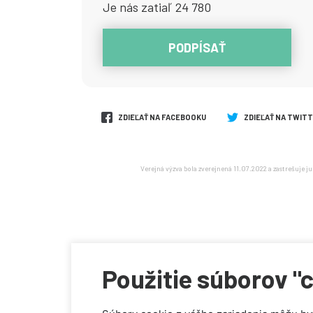
Je nás zatiaľ 24 780
PODPÍSAŤ
ZDIEĽAŤ NA FACEBOOKU
ZDIEĽAŤ NA TWIT
Verejná výzva bola zverejnená 11.07.2022 a zastrešuje 
Použitie súborov "