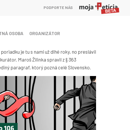
PODPORTE NÁS
TNÁ OSOBA
ORGANIZÁTOR
oriadku je tu s nami už dlhé roky, no preslávil
urátor. Maroš Žilinka spravil z § 363
ediný paragraf, ktorý pozná celé Slovensko.