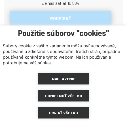
Je nás zatiaľ 10 584
PODPÍSAŤ
Použitie súborov "cookies"
Súbory cookie z vášho zariadenia môžu byť uchovávané,
používané a zdieľané s dodávateľmi tretích strán, prípadne
používané konkrétne týmto webom. Na ich používanie
potrebujeme váš súhlas.
NASTAVENIE
ZDIEĽAŤ NA FACEBOOKU
ZDIEĽAŤ NA TWITTER
ODMIETNUŤ VŠETKO
ZDIEĽAŤ NA LINKED IN
PRIJAŤ VŠETKO